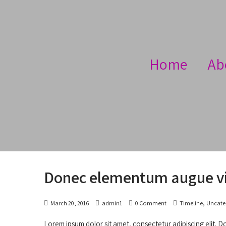
Home
Ab
Donec elementum augue v
,
March 20, 2016
admin1
0 Comment
Timeline
Uncate
Lorem ipsum dolor sit amet, consectetur adipiscing elit. D