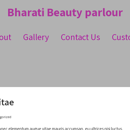
Bharati Beauty parlour
out
Gallery
Contact Us
Cust
itae
gorized
onec elementum augue vitae mauris accumsan, eu ultrices nisi luctus.