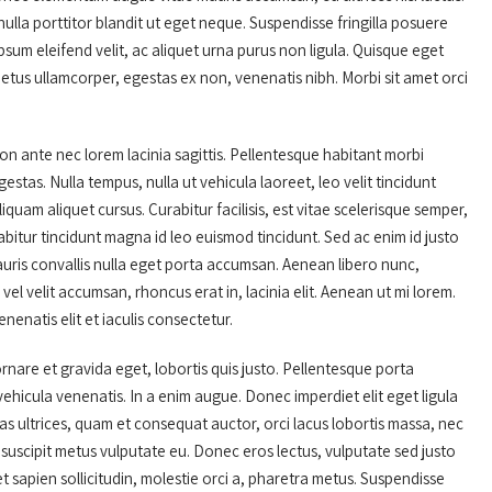
ulla porttitor blandit ut eget neque. Suspendisse fringilla posuere
sum eleifend velit, ac aliquet urna purus non ligula. Quisque eget
metus ullamcorper, egestas ex non, venenatis nibh. Morbi sit amet orci
non ante nec lorem lacinia sagittis. Pellentesque habitant morbi
stas. Nulla tempus, nulla ut vehicula laoreet, leo velit tincidunt
iquam aliquet cursus. Curabitur facilisis, est vitae scelerisque semper,
abitur tincidunt magna id leo euismod tincidunt. Sed ac enim id justo
. Mauris convallis nulla eget porta accumsan. Aenean libero nunc,
el velit accumsan, rhoncus erat in, lacinia elit. Aenean ut mi lorem.
enenatis elit et iaculis consectetur.
rnare et gravida eget, lobortis quis justo. Pellentesque porta
hicula venenatis. In a enim augue. Donec imperdiet elit eget ligula
s ultrices, quam et consequat auctor, orci lacus lobortis massa, nec
t suscipit metus vulputate eu. Donec eros lectus, vulputate sed justo
eget sapien sollicitudin, molestie orci a, pharetra metus. Suspendisse