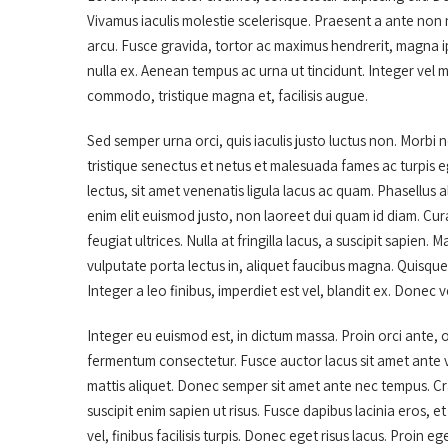
Vivamus iaculis molestie scelerisque. Praesent a ante non n
arcu. Fusce gravida, tortor ac maximus hendrerit, magna ip
nulla ex. Aenean tempus ac urna ut tincidunt. Integer vel 
commodo, tristique magna et, facilisis augue.
Sed semper urna orci, quis iaculis justo luctus non. Morbi 
tristique senectus et netus et malesuada fames ac turpis ege
lectus, sit amet venenatis ligula lacus ac quam. Phasellus al
enim elit euismod justo, non laoreet dui quam id diam. Cur
feugiat ultrices. Nulla at fringilla lacus, a suscipit sapien
vulputate porta lectus in, aliquet faucibus magna. Quisque v
Integer a leo finibus, imperdiet est vel, blandit ex. Donec v
Integer eu euismod est, in dictum massa. Proin orci ante, o
fermentum consectetur. Fusce auctor lacus sit amet ante ve
mattis aliquet. Donec semper sit amet ante nec tempus. Cra
suscipit enim sapien ut risus. Fusce dapibus lacinia eros, e
vel, finibus facilisis turpis. Donec eget risus lacus. Proin 